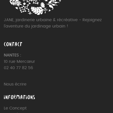
JANE, jardinerie urbaine & récréative - Rejoignez
l'aventure du jardinage urbain !
CONTACT
NANTES :
10 rue Mercœur
02 40 77 82 56
Nous écrire
INFORMATIONS
Le Concept